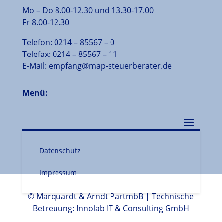
Mo – Do 8.00-12.30 und 13.30-17.00
Fr 8.00-12.30
Telefon:
0214
–
85567
–
0
Telefax:
0214
–
85567
–
11
E-Mail:
empfang@map-steuerberater.de
Menü:
Datenschutz
Impressum
© Marquardt & Arndt PartmbB | Technische
Betreuung:
Innolab IT & Consulting GmbH