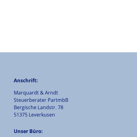
Anschrift:
Marquardt & Arndt
Steuerberater PartmbB
Bergische Landstr. 78
51375 Leverkusen
Unser Büro: