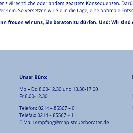
er zivilrechtliche oder anders geartete Konsequenzen. Darüb
k ein. So versetzen wir Sie in die Lage, eine optimale Ents
n freuen wir uns, Sie beraten zu dürfen. Und: Wir sind
Unser Büro:
Mo – Do 8.00-12.30 und 13.30-17.00
Fr 8.00-12.30
Telefon:
0214
–
85567
–
0
Telefax:
0214
–
85567
–
11
E-Mail:
empfang@map-steuerberater.de