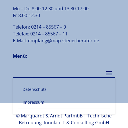
Mo – Do 8.00-12.30 und 13.30-17.00
Fr 8.00-12.30
Telefon:
0214
–
85567
–
0
Telefax:
0214
–
85567
–
11
E-Mail:
empfang@map-steuerberater.de
Menü:
Datenschutz
Impressum
© Marquardt & Arndt PartmbB | Technische
Betreuung:
Innolab IT & Consulting GmbH